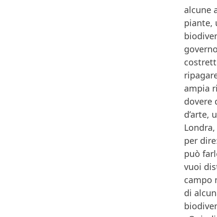
alcune a
piante,
biodiver
governo 
costrett
ripagar
ampia r
dovere 
d’arte, 
Londra,
per dire
può farl
vuoi dis
campo m
di alcun
biodiver