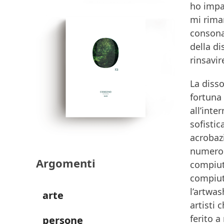
ho impar
mi rima
consona
della di
rinsavi
La disso
fortuna 
all’inte
sofistic
acrobazi
numero
Argomenti
compiute
compiut
l’artwas
arte
artisti 
ferito a
persone