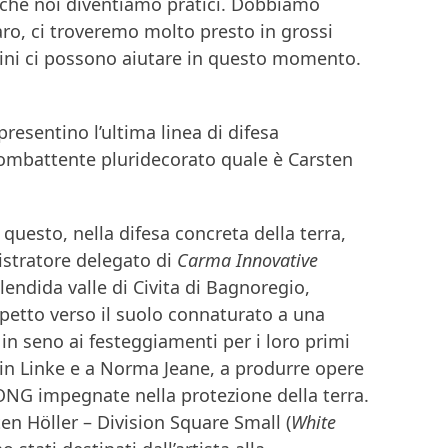
a che noi diventiamo pratici. Dobbiamo
aro, ci troveremo molto presto in grossi
lini ci possono aiutare in questo momento.
presentino l’ultima linea di difesa
ombattente pluridecorato quale è Carsten
uesto, nella difesa concreta della terra,
istratore delegato di
Carma Innovative
endida valle di Civita di Bagnoregio,
spetto verso il suolo connaturato a una
in seno ai festeggiamenti per i loro primi
min Linke e a Norma Jeane, a produrre opere
 ONG impegnate nella protezione della terra.
ten Höller – Division Square Small (
White