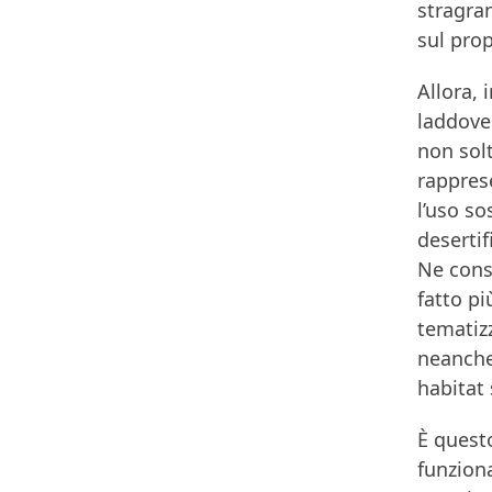
stragra
sul pro
Allora, 
laddove 
non solt
rappres
l’uso so
desertif
Ne conse
fatto pi
tematizz
neanche 
habitat
È questo
funzion