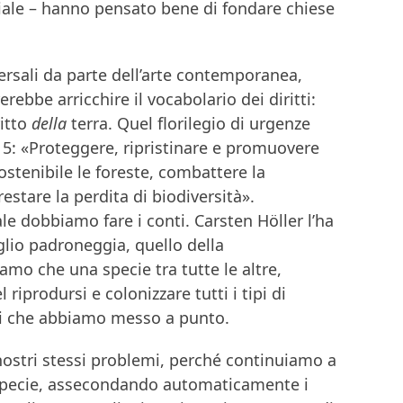
iale – hanno pensato bene di fondare chiese
versali da parte dell’arte contemporanea,
erebbe arricchire il vocabolario dei diritti:
ritto
della
terra. Quel florilegio di urgenze
15: «Proteggere, ripristinare e promuovere
ostenibile le foreste, combattere la
restare la perdita di biodiversità».
e dobbiamo fare i conti. Carsten Höller l’ha
lio padroneggia, quello della
iamo che una specie tra tutte le altre,
prodursi e colonizzare tutti i tipi di
odi che abbiamo messo a punto.
 nostri stessi problemi, perché continuiamo a
a specie, assecondando automaticamente i