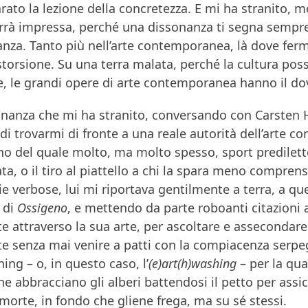
ato la lezione della concretezza. E mi ha stranito, m
rrà impressa, perché una dissonanza ti segna sempre 
nza. Tanto più nell’arte contemporanea, là dove fer
storsione. Su una terra malata, perché la cultura pos
re, le grandi opere di arte contemporanea hanno il do
nanza che mi ha stranito, conversando con Carsten Höl
di trovarmi di fronte a una reale autorità dell’arte 
rno del quale molto, ma molto spesso, sport prediletto 
ata, o il tiro al piattello a chi la spara meno compren
e verbose, lui mi riportava gentilmente a terra, a qu
 di
Ossigeno
, e mettendo da parte roboanti citazioni 
 attraverso la sua arte, per ascoltare e assecondare
e senza mai venire a patti con la compiacenza serpegg
hing – o, in questo caso, l’
(e)art(h)washing
– per la qua
che abbracciano gli alberi battendosi il petto per assi
 morte, in fondo che gliene frega, ma su sé stessi.