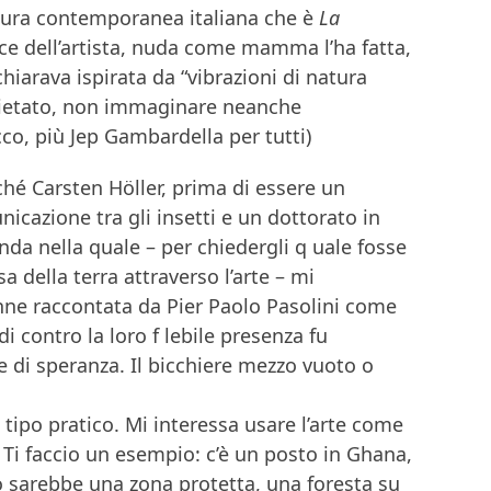
ultura contemporanea italiana che è
La
ce dell’artista, nuda come mamma l’ha fatta,
iarava ispirata da “vibrazioni di natura
spietato, non immaginare neanche
co, più Jep Gambardella per tutti)
hé Carsten Höller, prima di essere un
nicazione tra gli insetti e un dottorato in
da nella quale – per chiedergli q uale fosse
sa della terra attraverso l’arte – mi
enne raccontata da Pier Paolo Pasolini come
i contro la loro f lebile presenza fu
di speranza. Il bicchiere mezzo vuoto o
tipo pratico. Mi interessa usare l’arte come
Ti faccio un esempio: c’è un posto in Ghana,
io sarebbe una zona protetta, una foresta su