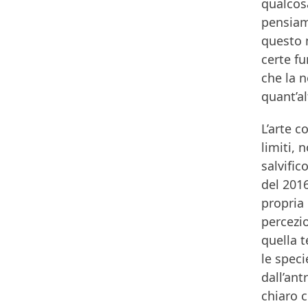
qualcosa
pensiam
questo 
certe fu
che la 
quant’al
L’arte c
limiti, 
salvific
del 201
propria 
percezio
quella t
le speci
dall’ant
chiaro c