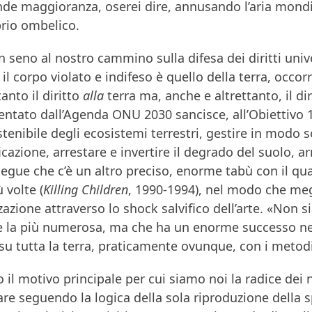
nde maggioranza, oserei dire, annusando l’aria mond
prio ombelico.
in seno al nostro cammino sulla difesa dei diritti uni
il corpo violato e indifeso è quello della terra, occorr
anto il diritto
alla
terra ma, anche e altrettanto, il di
entato dall’Agenda ONU 2030 sancisce, all’Obiettivo 
stenibile degli ecosistemi terrestri, gestire in modo s
icazione, arrestare e invertire il degrado del suolo, ar
gue che c’è un altro preciso, enorme tabù con il qual
ù volte (
Killing Children
, 1990-1994), nel modo che meg
azione attraverso lo shock salvifico dell’arte. «Non s
la più numerosa, ma che ha un enorme successo nel ri
 su tutta la terra, praticamente ovunque, con i met
 il motivo principale per cui siamo noi la radice dei
are seguendo la logica della sola riproduzione dell