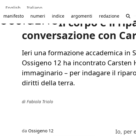
Skip
English
Italiano
to
content
manifesto
numeri
indice
argomenti
redazione
Il corpo e il ri
conversazione con Car
Ieri una formazione accademica in Sc
Ossigeno 12 ha incontrato Carsten H
immaginario – per indagare il riparo 
diritti della terra.
di Fabiola Triolo
da
Ossigeno 12
Io, per