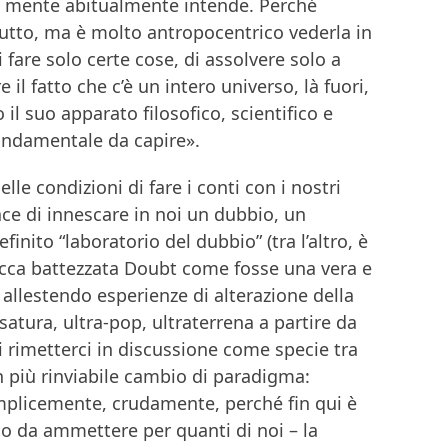
tra mente abitualmente intende. Perché
to, ma è molto antropocentrico vederla in
are solo certe cose, di assolvere solo a
il fatto che c’è un intero universo, là fuori,
 suo apparato filosofico, scientifico e
fondamentale da capire».
e condizioni di fare i conti con i nostri
ace di innescare in noi un dubbio, un
finito “laboratorio del dubbio” (tra l’altro, è
occa battezzata Doubt come fosse una vera e
 allestendo esperienze di alterazione della
-satura, ultra-pop, ultraterrena a partire da
 di rimetterci in discussione come specie tra
n più rinviabile cambio di paradigma:
emplicemente, crudamente, perché fin qui è
mo da ammettere per quanti di noi – la