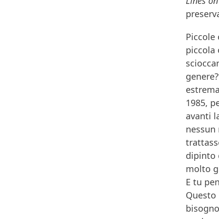
Lines o
preserv
Piccole 
piccola 
scioccar
genere?
estrema
1985, p
avanti 
nessun 
trattass
dipinto 
molto gr
E tu pen
Questo 
bisogno 