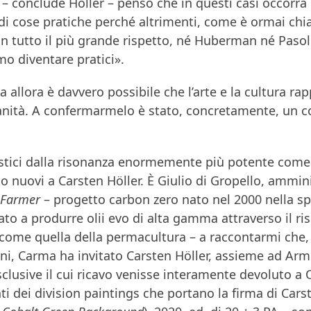
 – conclude Höller – penso che in questi casi occorr
di cose pratiche perché altrimenti, come è ormai chi
on tutto il più grande rispetto, né Huberman né Paso
o diventare pratici».
 allora è davvero possibile che l’arte e la cultura rap
anità. A confermarmelo è stato, concretamente, un c
istici dalla risonanza enormemente più potente come q
 nuovi a Carsten Höller. È Giulio di Gropello, ammin
 Farmer
– progetto carbon zero nato nel 2000 nella spl
o a produrre olii evo di alta gamma attraverso il ri
come quella della permacultura – a raccontarmi che, 
nni, Carma ha invitato Carsten Höller, assieme ad Ar
sclusive il cui ricavo venisse interamente devoluto a
ti dei division paintings che portano la firma di Cars