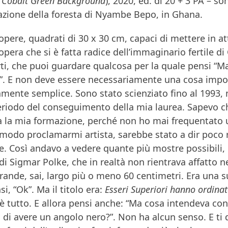
n Cobalt Green Background
), 2020, ed. di 20 + 3 PA – son
azione della foresta di Nyambe Bepo, in Ghana.
opere, quadrati di 30 x 30 cm, capaci di mettere in a
opera che si è fatta radice dell’immaginario fertile di 
ti, che puoi guardare qualcosa per la quale pensi “Ma
”. E non deve essere necessariamente una cosa impo
mente semplice. Sono stato scienziato fino al 1993, m
eriodo del conseguimento della mia laurea. Sapevo ch
la la mia formazione, perché non ho mai frequentato 
modo proclamarmi artista, sarebbe stato a dir poco ri
e. Così andavo a vedere quante più mostre possibili,
di Sigmar Polke, che in realtà non rientrava affatto ne
ande, sai, largo più o meno 60 centimetri. Era una s
si, “Ok”. Ma il titolo era:
Esseri Superiori hanno ordinato
è tutto. E allora pensi anche: “Ma cosa intendeva co
di avere un angolo nero?”. Non ha alcun senso. E ti d