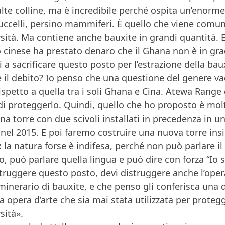
lte colline, ma è incredibile perché ospita un’enorme 
 uccelli, persino mammiferi. È quello che viene comu
sità. Ma contiene anche bauxite in grandi quantità. E 
cinese ha prestato denaro che il Ghana non è in grado
i a sacrificare questo posto per l’estrazione della ba
e il debito? Io penso che una questione del genere v
ispetto a quella tra i soli Ghana e Cina. Atewa Rang
di proteggerlo. Quindi, quello che ho proposto è mo
una torre con due scivoli installati in precedenza in 
 nel 2015. E poi faremo costruire una nuova torre in
: la natura forse è indifesa, perché non può parlare i
o, può parlare quella lingua e può dire con forza “Io so
truggere questo posto, devi distruggere anche l’opera
inerario di bauxite, e che penso gli conferisca una
a opera d’arte che sia mai stata utilizzata per proteg
sità».