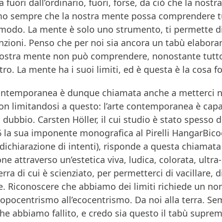
 fuori dall’ordinario, fuori, forse, da ciò che la nos
o sempre che la nostra mente possa comprendere tut
modo. La mente è solo uno strumento, ti permette di f
nzioni. Penso che per noi sia ancora un tabù elaborare 
nostra mente non può comprendere, nonostante tutto il
tro. La mente ha i suoi limiti, ed è questa è la cosa 
ontemporanea è dunque chiamata anche a metterci nell
non limitandosi a questo: l’arte contemporanea è cap
o dubbio. Carsten Höller, il cui studio è stato spesso de
6 la sua imponente monografica al Pirelli HangarBic
dichiarazione di intenti), risponde a questa chiamata
ne attraverso un’estetica viva, ludica, colorata, ultra
erra di cui è scienziato, per permetterci di vacillare,
e. Riconoscere che abbiamo dei limiti richiede un no
ropocentrismo all’ecocentrismo. Da noi alla terra. S
he abbiamo fallito, e credo sia questo il tabù supre