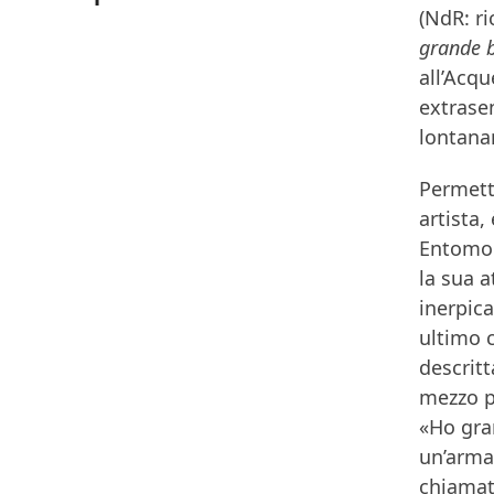
(NdR: ri
grande b
all’Acqu
extrase
lontanam
Permett
artista,
Entomolo
la sua a
inerpica
ultimo c
descrit
mezzo p
«Ho gran
un’arma
chiamato