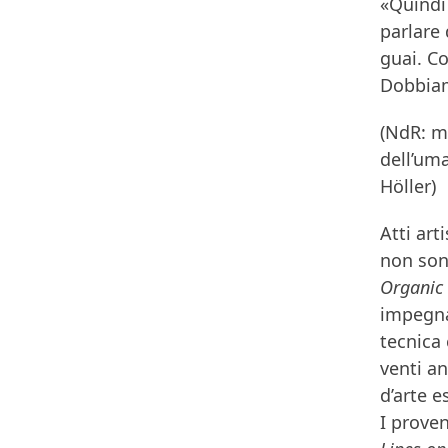
«Quindi
parlare 
guai. C
Dobbiam
(NdR: ma
dell’um
Höller)
Atti art
non sono
Organic
impegnat
tecnica 
venti a
d’arte e
I proven