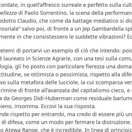
cordate, in quell’affresco surreale e perfetto sulla c
ellezza
di Paolo Sorrentino, la scena della performan
edotto Claudio, che come da battage mediatico si dich
nsoriale” salvo poi, di fronte a un Jep Gambardella 
ente in che consistessero le suddette vibrazioni? Ec
etemi di portarvi un esempio di ciò che intendo: poic
 è laureato in Scienze Agrarie, con una tesi sulla comu
gia, gli ho posto con particolare fierezza una doman
ttitudine, se ottimista o pessimista, rispetto alla dife
vo sulla metafora delle lucciole, la cui scomparsa v
rimine di fronte all’avanzata del capitalismo cieco, e d
ta da Georges Didi-Huberman come residuale barlume 
ieno, insomma. Eccovi la sua risposta.
de rispetto per entrambi, ma credo di essere più un 
 di difesa, come un modo per fermare la distruzione. 
 Atewa Range, che è incredibile. In linea di princip