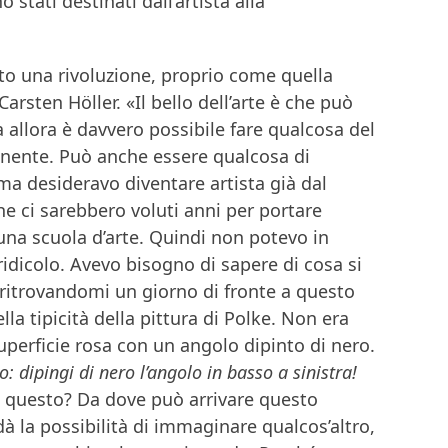
o stati destinati dall’artista alla
tto una rivoluzione, proprio come quella
Carsten Höller. «Il bello dell’arte è che può
 allora è davvero possibile fare qualcosa del
nente. Può anche essere qualcosa di
a desideravo diventare artista già dal
e ci sarebbero voluti anni per portare
una scuola d’arte. Quindi non potevo in
dicolo. Avevo bisogno di sapere di cosa si
 ritrovandomi un giorno di fronte a questo
lla tipicità della pittura di Polke. Non era
uperficie rosa con un angolo dipinto di nero.
: dipingi di nero l’angolo in basso a sinistra!
n questo? Da dove può arrivare questo
à la possibilità di immaginare qualcos’altro,