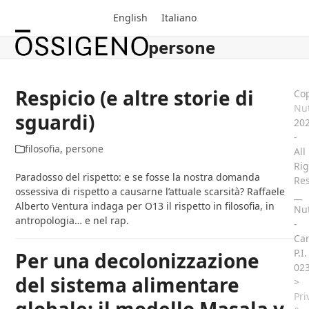
Skip
English
Italiano
to
content
persone
Open
Close
mobile
mobile
menu
menu
Respicio (e altre storie di
Cop
Nut
sguardi)
20
-
filosofia
,
persone
All
Rig
Paradosso del rispetto: e se fosse la nostra domanda
Re
ossessiva di rispetto a causarne l’attuale scarsità? Raffaele
__
Alberto Ventura indaga per O13 il rispetto in filosofia, in
Nut
antropologia… e nel rap.
-
Ca
P.I.
Per una decolonizzazione
02
del sistema alimentare
>
Pri