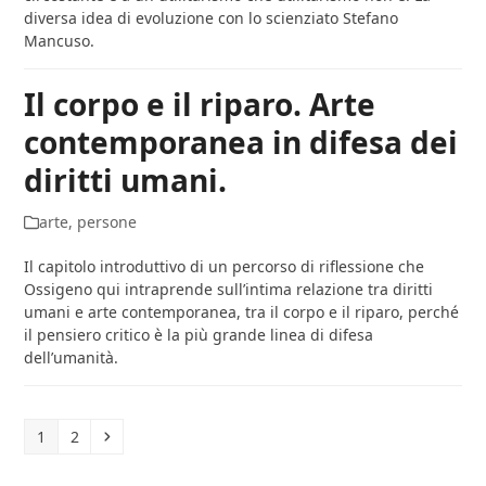
diversa idea di evoluzione con lo scienziato Stefano
Mancuso.
Il corpo e il riparo. Arte
contemporanea in difesa dei
diritti umani.
arte
,
persone
Il capitolo introduttivo di un percorso di riflessione che
Ossigeno qui intraprende sull’intima relazione tra diritti
umani e arte contemporanea, tra il corpo e il riparo, perché
il pensiero critico è la più grande linea di difesa
dell’umanità.
Pagina
Pagina
Successivo
1
2