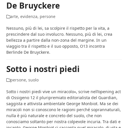
De Bruyckere
arte
,
evidenza
,
persone
Nessuno, più di lei, sa scolpire il rispetto per la vita, a
prescindere dal suo involucro. Nessuno, più di lei, crea
bellezza a partire dalla non-zona del margine. In un
viaggio tra il rispetto e il suo opposto, O13 incontra
Berlinde De Bruyckere.
Sotto i nostri piedi
persone
,
suolo
Sotto i nostri piedi vive un miracolo», scrive nell’opening act
di Ossigeno 12 il pluripremiato editorialista del Guardian,
saggista e attivista ambientale George Monbiot. Ma se dei
miracoli non si conoscono le ragioni perché soprannaturali,
nulla è più naturale e concreto del suolo, che non
conosciamo soltanto per nostra colpevole incuria. Tra dati e
incanto, George Monbiot ci racconta quel miracolo, di vita e