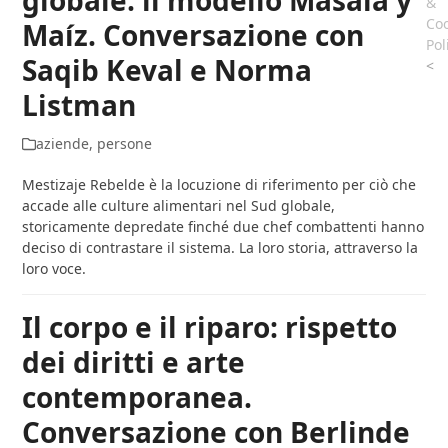
globale: il modello Masala y
&
Coo
Maíz. Conversazione con
Pol
Saqib Keval e Norma
<
Listman
aziende
,
persone
Mestizaje Rebelde è la locuzione di riferimento per ciò che
accade alle culture alimentari nel Sud globale,
storicamente depredate finché due chef combattenti hanno
deciso di contrastare il sistema. La loro storia, attraverso la
loro voce.
Il corpo e il riparo: rispetto
dei diritti e arte
contemporanea.
Conversazione con Berlinde